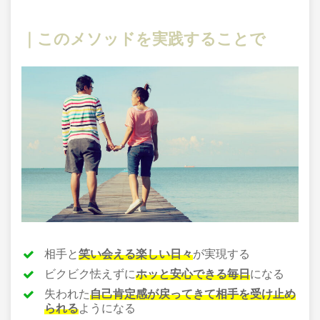
｜このメソッドを実践することで
相手と
笑い会える楽しい日々
が実現する
ビクビク怯えずに
ホッと安心できる毎日
になる
失われた
自己肯定感が戻ってきて相手を受け止め
られる
ようになる