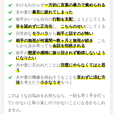
わけもわからず
一方的に言葉の暴力で責められる
夫や妻の
暴言に疲れてしまった
相手がいつも自分の
行動を支配
しようとしてくる
非を認めずに正当化
し、
こちらのせい
にしてくる
日常的な
モラハラ
から
相手と話すのが怖い
相手の無視が何週間〜数ヶ月と無視が続き
、こち
らから歩み寄っても
会話を拒絶される
相手の
態度や感情に振り回されず動揺しないよう
になりたい
夫や妻に言われたことは
完璧にやらなくてはと思
う
夫や妻の機嫌を損ねそうなことを
言わずに済む方
法
を考えたり
小さなうそ
をつく
このようなお悩みをお持ちなら、一刻も早く手を打っ
ていかないと取り返しのつかないことになるかもしれ
ません。