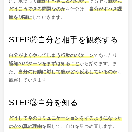
は、果たして
誰がすべきことなのか、
そもそも
誰かに
どうこうできる問題なのか
を仕分け、
自分がすべき課
題を明確に
していきます。
STEP
②自分と相手を観察する
自分がよくやってしまう行動のパターン
であったり、
認知のパターンをまずは知ること
から始めます。ま
た、
自分の行動に対して彼がどう反応しているのか
も
観察していきます。
STEP
③自分を知る
どうして今のコミュニケーションをするようになった
のかの真の理由
を探して、自分を見つめ直します。